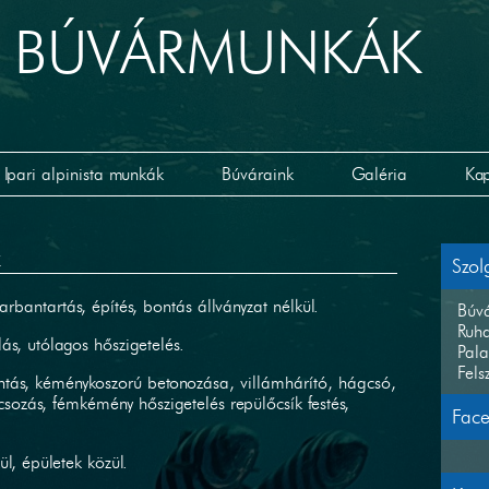
RI BÚVÁRMUNKÁK
Ipari alpinista munkák
Búváraink
Galéria
Kap
k
Szol
karbantartás, építés, bontás állványzat nélkül.
Búvá
Ruha
lás, utólagos hőszigetelés.
Pala
Fels
ontás, kéménykoszorú betonozása, villámhárító, hágcsó,
ncsozás, fémkémény hőszigetelés repülőcsík festés,
Fac
l, épületek közül.