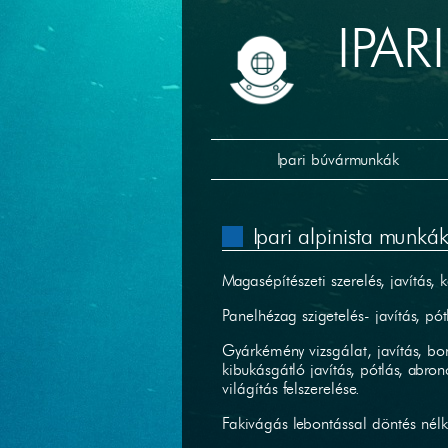
IPA
Ipari búvármunkák
Ipari alpinista munká
Magasépítészeti szerelés, javítás, 
Panelhézag szigetelés- javítás, pót
Gyárkémény vizsgálat, javítás, b
kibukásgátló javítás, pótlás, abro
világítás felszerelése.
Fakivágás lebontással döntés nélkü