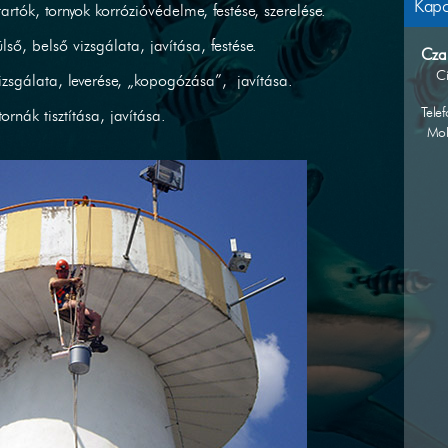
Kapc
rtók, tornyok korrózióvédelme, festése, szerelése.
lső, belső vizsgálata, javítása, festése.
Cza
C
vizsgálata, leverése, „kopogózása”, javítása.
Telef
rnák tisztítása, javítása.
Mob