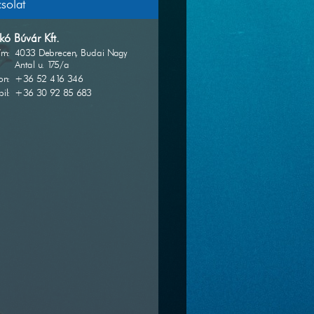
solat
kó Búvár Kft.
ím:
4033 Debrecen, Budai Nagy
Antal u. 175/a
on:
+36 52 416 346
il:
+36 30 92 85 683