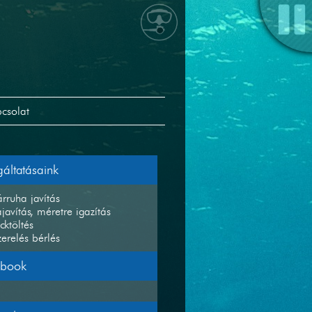
csolat
gáltatásaink
rruha javítás
javítás, méretre igazítás
cktöltés
zerelés bérlés
ebook