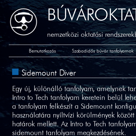
BÚVÁROKTA
nemzetközi oktatási rendszerekb
Bemutatkozás
Szabadidős búvár tanfolyamok
Sidemount Diver
Egy új, különálló tanfolyam, amelynek t
Intro to Tech tanfolyam keretein belül lehet
a tanfolyam felkészít a Sidemount konfig
használatára nyíltvízi körülmények közöt
határok mellett. Az Intro to Tech tanfolyam
sidemount tanfolyam megkezdésének.