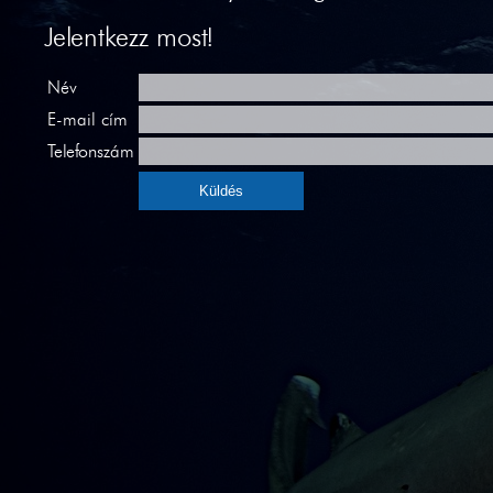
Jelentkezz most!
Név
E-mail cím
Telefonszám