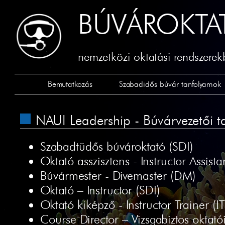
BÚVÁROKTA
nemzetközi oktatási rendszerekb
Bemutatkozás
Szabadidős búvár tanfolyamok
NAUI Leadership - Búvárvezetői 
Szabadtüdős búvároktató (SDI)
Oktató asszisztens - Instructor Assistan
Búvármester - Divemaster (DM)
Oktató – Instructor (SDI)
Oktató kiképző - Instructor Trainer (IT
Course Director – Vizsgabiztos oktat