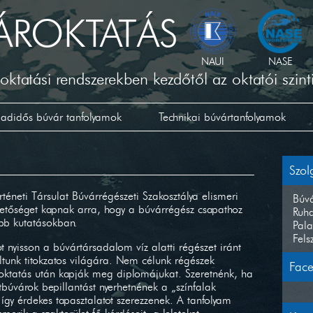
ÁROKTATÁS
NAUI
NASE
oktatási rendszerekben kezdőtől az oktatói szint
badidős búvár tanfolyamok
Technikai búvártanfolyamok
Szol
téneti Társulat Búvárrégészeti Szakosztálya elismeri
Búvá
hetőséget kapnak arra, hogy a búvárrégész csapathoz
Ruha
abb kutatásokban.
Pala
Fels
t nyisson a búvártársadalom víz alatti régészet iránt
ltunk titokzatos világára. Nem célunk régészek
Fac
 oktatás után kapják meg diplomájukat. Szeretnénk, ha
tbúvárok bepillantást nyerhetnének a „színfalak
gy érdekes tapasztalatot szerezzenek. A tanfolyam