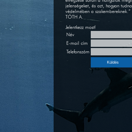
elvégzése során a hallgatók megism
jelenségeket, és azt, hogyan tudn
védelmében a szakembereknek.”
TÓTH A.
Jelentkezz most!
Név
E-mail cím
Telefonszám