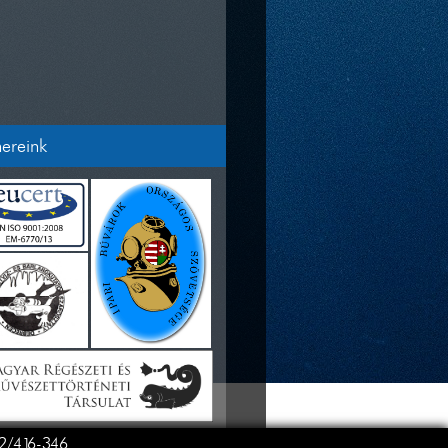
nereink
52/416-346