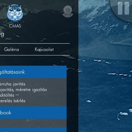
CMAS
ig
Galéria
Kapcsolat
gáltatásaink
rruha javítás
javítás, méretre igazítás
cktöltés
zerelés bérlés
ebook