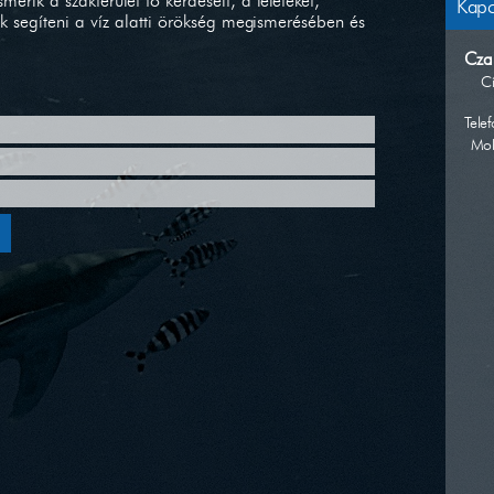
erik a szakterület fő kérdéseit, a leleteket,
Kapc
ak segíteni a víz alatti örökség megismerésében és
Cza
C
Telef
Mob