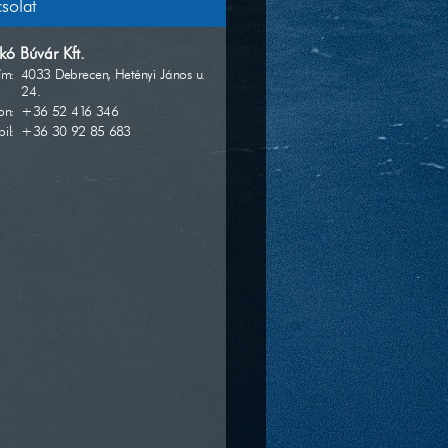
solat
kó Búvár Kft.
ím:
4033 Debrecen, Hetényi János u.
24.
on:
+36 52 416 346
il:
+36 30 92 85 683