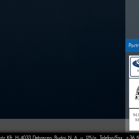
Part
ár Kft. H-4033 Debrecen, Budai N. A. u. 175/a. Telefon/Fax: +36 